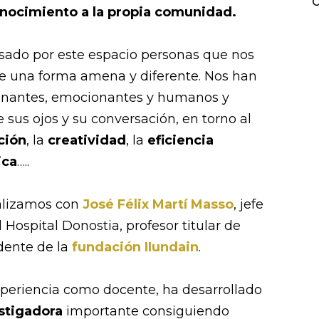
C
conocimiento a la propia comunidad.
sado por este espacio personas que nos
e una forma amena y diferente. Nos han
onantes, emocionantes y humanos y
 sus ojos y su conversación, en torno al
ción
, la
creatividad
, la
eficiencia
ica
…..
ealizamos con
José Félix Martí Masso
, jefe
 Hospital Donostia, profesor titular de
dente de la
fundación IIundain
.
xperiencia como docente, ha desarrollado
stigadora
importante consiguiendo