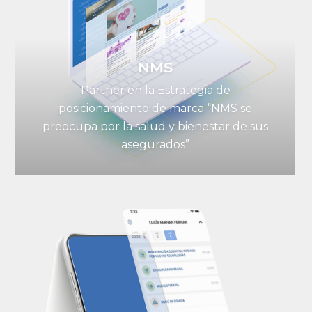
NMS
Partner en la Estrategia de
posicionamiento de marca “NMS se
preocupa por la salud y bienestar de sus
asegurados”