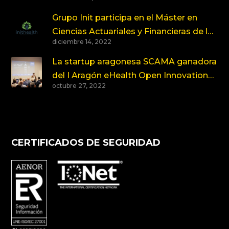
retos de la Industria y la Emergencia
Climática
Grupo Init participa en el Máster en
Ciencias Actuariales y Financieras de la
diciembre 14, 2022
Universidad del País Vasco
La startup aragonesa SCAMA ganadora
del I Aragón eHealth Open Innovation
octubre 27, 2022
Summit
CERTIFICADOS DE SEGURIDAD