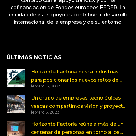
contado con el apoyo de ICEX y con la
cofinanciación de Fondos europeos FEDER. La
finalidad de este apoyo es contribuir al desarrollo
internacional de la empresa y de su entorno.
ÚLTIMAS NOTICIAS
Horizonte Factoría busca industrias
para posicionar los nuevos retos de
febrero 15, 2023
innovación
Un grupo de empresas tecnológicas
vascas compartimos visión y proyectos
febrero 6, 2023
en torno a la Salud y el Deporte
Horizonte Factoría reúne a más de un
centenar de personas en torno a los