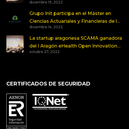
diciembre 19, 2022
retos de la Industria y la Emergencia
Climática
Grupo Init participa en el Máster en
Ciencias Actuariales y Financieras de la
diciembre 14, 2022
Universidad del País Vasco
La startup aragonesa SCAMA ganadora
del I Aragón eHealth Open Innovation
octubre 27, 2022
Summit
CERTIFICADOS DE SEGURIDAD