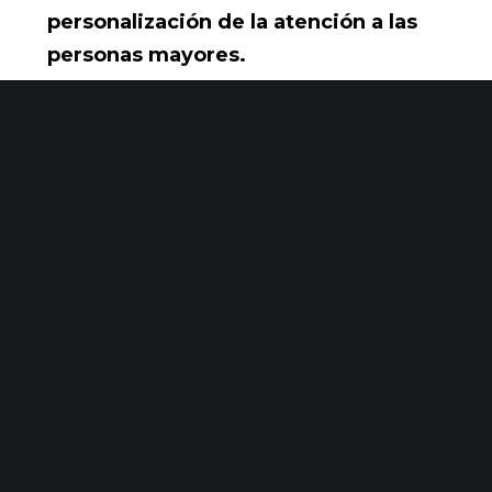
personalización de la atención a las
personas mayores.
Toda esta situación ayudará a reducir
las situaciones de riesgo de los
pacientes geriátricos en las residencias,
creando de esta manera unas
residencias más seguras
.
Según
Iván Macía
, Director de Salud
Digital y Tecnologías Biomédicas de
Vicomtech,
“A través de esta iniciativa
se ha acometido un gran proceso de
transformación digital que sin duda
impulsará la salud y el bienestar en las