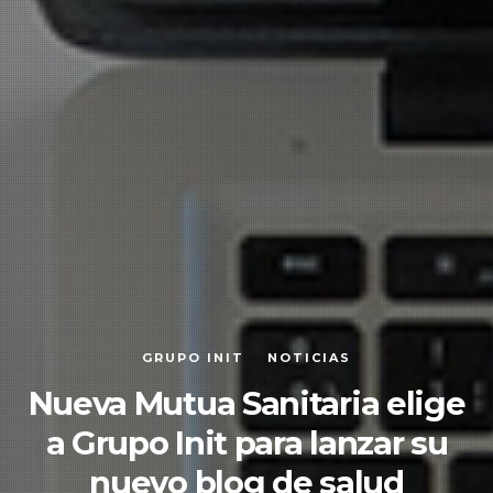
GRUPO INIT
NOTICIAS
Nueva Mutua Sanitaria elige
a Grupo Init para lanzar su
nuevo blog de salud