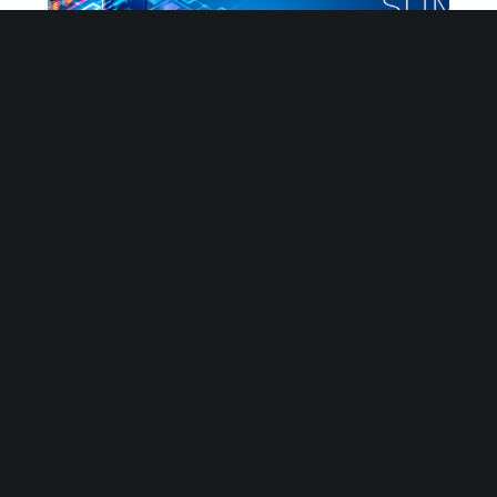
Nace Aragón eHealth Open Innovation
Summit el primer encuentro de innovación
abierta de startups y empresas de salud
digital del Valle del Ebro
BUSCAR