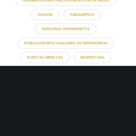
ORGANIZACIONES PREOCUPADAS POR LA SALUD
OSASUN
PARALÍMPICO
PERSONAS DEPENDIENTES
POBLACIÓN EN SITUACIONES DE DEPENDENCIA
PUERTAS ABIERTAS
REAPERTURA
REINAGURACIÓN
SALUD
SALUD Y CALIDAD DE VIDA DEL ÁREA DE
PROMOCIÓN EMPRESARIAL
SECTOR DE TURISMO
SENIORBIOCITY
SOCIEDAD
SPORTBIOCITY
TALLERES
TECNOLOGÍA