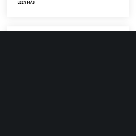
LEER MÁS
Init Services
Mayo 9, 2013
No Likes
Videos
Eroski Up
LEER MÁS