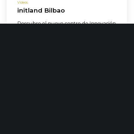
Videos
initland Bilbao
Descubre el nuevo centro de Innovación
y Emprendimiento, gestionado y
coordinado por init en Bilbao, de la mano
de su coordinadora…
LEER MÁS
Init Services
Junio 2, 2014
No Likes
Videos
Take Up 2014, el evento
universitario del año