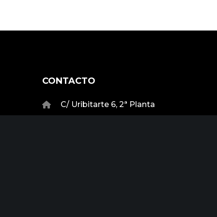
CONTACTO
C/ Uribitarte 6, 2ª Planta
48001 Bilbao
Fondo
+34 944 015 040
info@initservices.com
Una m
Init Se
Prog
Expo