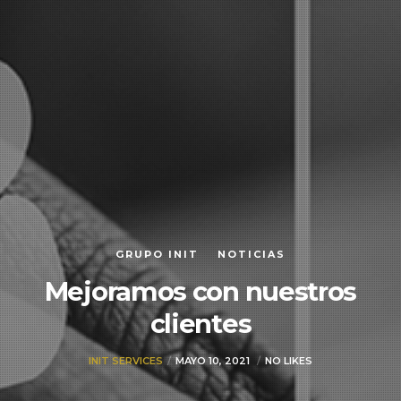
GRUPO INIT
NOTICIAS
Mejoramos con nuestros
clientes
INIT SERVICES
MAYO 10, 2021
NO LIKES