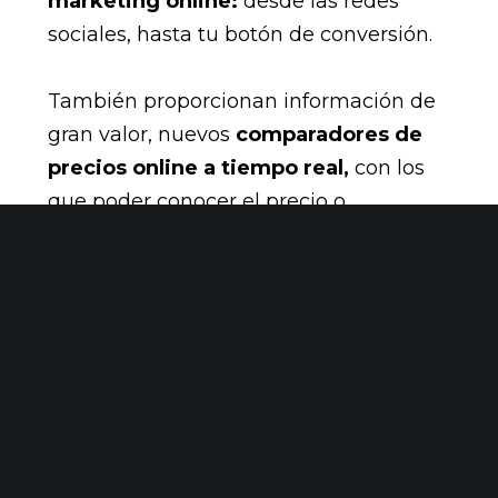
marketing online:
desde las redes
sociales, hasta tu botón de conversión.
También proporcionan información de
gran valor, nuevos
comparadores de
precios online a tiempo real,
con los
que poder conocer el precio o
disponibilidad de los productos de tu
competencia en cualquier eCommerce.
En definitiva, múltiples fuentes de
información que nos permiten tomar
decisiones de negocio inteligentes
para aumentar la conversión.