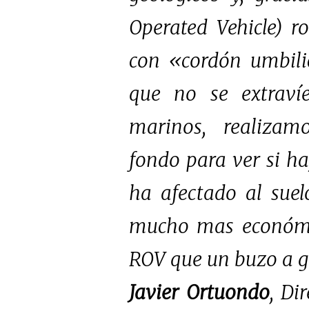
Operated Vehicle) r
con «cordón umbili
que no se extraví
marinos, realizamo
fondo para ver si h
ha afectado al sue
mucho mas económic
ROV que un buzo a g
Javier Ortuondo
, Di