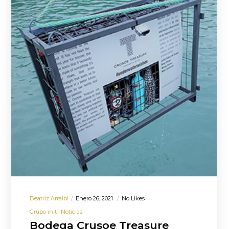
Beatriz Arraibi
Enero 26, 2021
No Likes
Grupo init
Noticias
Bodega Crusoe Treasure