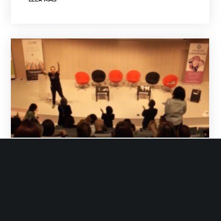
Init Services
Febrero 25, 2019
No Likes
Grupo init
Noticias
Vídeo resumen Coordinadas
2018
Vídeo resumen de la II Jornada de