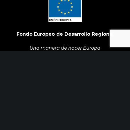
Fondo Europeo de Desarrollo Regional
Una manera de hacer Europa
Init Services ha participado en el Programa de
Iniciación a la Exportación ICEX‐Next, y ha
contado con el apoyo de ICEX y con la
cofinanciación de Fondos europeos FEDER. La
finalidad de este apoyo es contribuir al desarrollo
internacional de la empresa y de su entorno.
ÚLTIMAS NOTICIAS