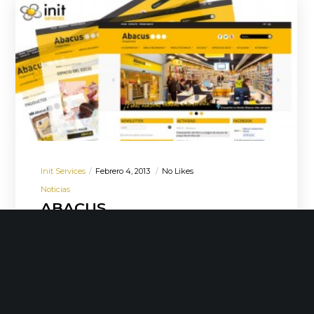
Init Services
Febrero 4, 2013
No Likes
Noticias
ABACUS
El equipo de initservices ha desarrollado
el nuevo restyling del portal corporativo
de Abacus, cooperativa que pertenece al
grupo Clade (un…