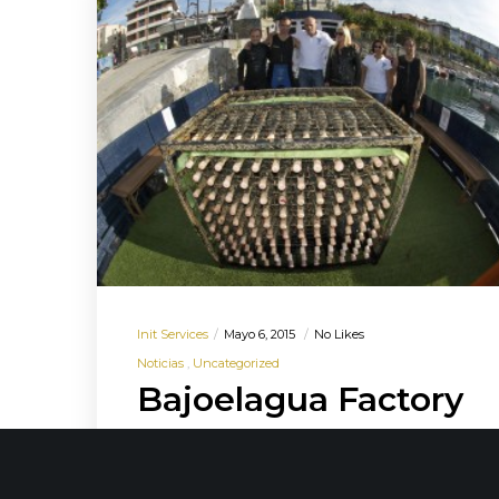
Init Services
Mayo 6, 2015
No Likes
Noticias
Uncategorized
Bajoelagua Factory
seleccionado para
Momentum