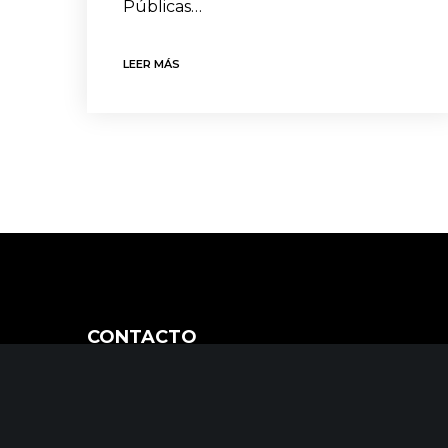
Públicas…
LEER MÁS
CONTACTO
C/ Uribitarte 6, 2ª Planta
48001 Bilbao