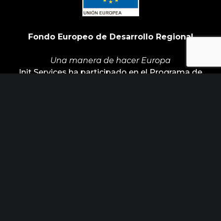
Fondo Europeo de Desarrollo Regional
Una manera de hacer Europa
Init Services ha participado en el Programa de
Iniciación a la Exportación ICEX‐Next, y ha
contado con el apoyo de ICEX y con la
cofinanciación de Fondos europeos FEDER. La
finalidad de este apoyo es contribuir al desarrollo
internacional de la empresa y de su entorno.
ÚLTIMAS NOTICIAS
Horizonte Factoría busca industrias