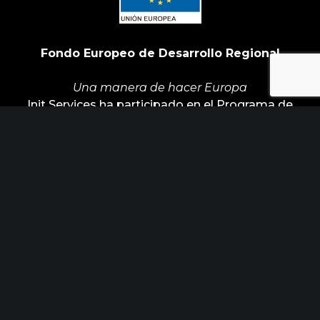
Fondo Europeo de Desarrollo Regional
Una manera de hacer Europa
Init Services ha participado en el Programa de
Iniciación a la Exportación ICEX‐Next, y ha
contado con el apoyo de ICEX y con la
cofinanciación de Fondos europeos FEDER. La
finalidad de este apoyo es contribuir al desarrollo
internacional de la empresa y de su entorno.
ÚLTIMAS NOTICIAS
Horizonte Factoría busca industrias