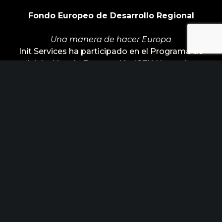
Fondo Europeo de Desarrollo Regional
Una manera de hacer Europa
Init Services ha participado en el Programa de
Iniciación a la Exportación ICEX‐Next, y ha
contado con el apoyo de ICEX y con la
cofinanciación de Fondos europeos FEDER. La
finalidad de este apoyo es contribuir al desarrollo
internacional de la empresa y de su entorno.
ÚLTIMAS NOTICIAS
Horizonte Factoría busca industrias
para posicionar los nuevos retos de
febrero 15, 2023
innovación