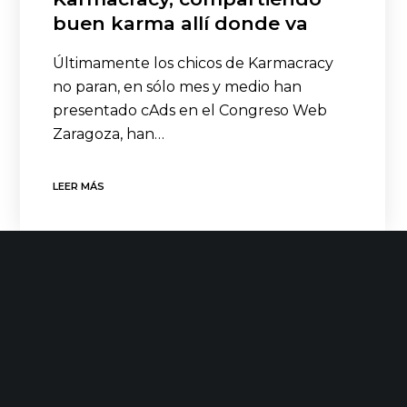
buen karma allí donde va
Últimamente los chicos de Karmacracy
no paran, en sólo mes y medio han
presentado cAds en el Congreso Web
Zaragoza, han…
LEER MÁS
Init Services
Marzo 31, 2014
No Likes
Noticias
init Services en busca de
tecnología punta