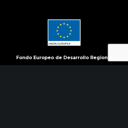
Fondo Europeo de Desarrollo Regional
Una manera de hacer Europa
Init Services ha participado en el Programa de
Iniciación a la Exportación ICEX‐Next, y ha
contado con el apoyo de ICEX y con la
cofinanciación de Fondos europeos FEDER. La
finalidad de este apoyo es contribuir al desarrollo
internacional de la empresa y de su entorno.