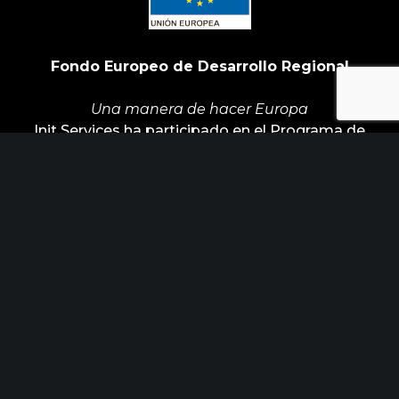
Fondo Europeo de Desarrollo Regional
Una manera de hacer Europa
Init Services ha participado en el Programa de
Iniciación a la Exportación ICEX‐Next, y ha
contado con el apoyo de ICEX y con la
cofinanciación de Fondos europeos FEDER. La
finalidad de este apoyo es contribuir al desarrollo
internacional de la empresa y de su entorno.
ÚLTIMAS NOTICIAS
Horizonte Factoría busca industrias