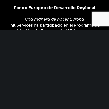
Fondo Europeo de Desarrollo Regional
Una manera de hacer Europa
Init Services ha participado en el Programa de
Iniciación a la Exportación ICEX‐Next, y ha
contado con el apoyo de ICEX y con la
cofinanciación de Fondos europeos FEDER. La
finalidad de este apoyo es contribuir al desarrollo
internacional de la empresa y de su entorno.
ÚLTIMAS NOTICIAS
Horizonte Factoría busca industrias
para posicionar los nuevos retos de
febrero 15, 2023
innovación