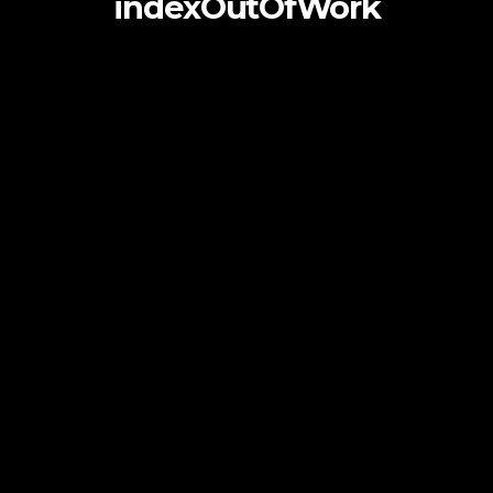
indexOutOfWork