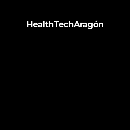
HealthTechAragón