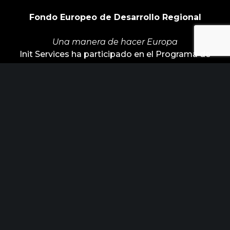
Fondo Europeo de Desarrollo Regional
Una manera de hacer Europa
Init Services ha participado en el Programa de
Iniciación a la Exportación ICEX‐Next, y ha
contado con el apoyo de ICEX y con la
cofinanciación de Fondos europeos FEDER. La
finalidad de este apoyo es contribuir al desarrollo
internacional de la empresa y de su entorno.
ÚLTIMAS NOTICIAS
Horizonte Factoría busca industrias
para posicionar los nuevos retos de
febrero 15, 2023
innovación