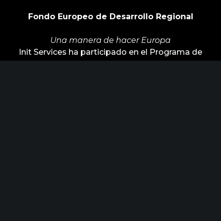
Fondo Europeo de Desarrollo Regional
Una manera de hacer Europa
Init Services ha participado en el Programa de
Iniciación a la Exportación ICEX‐Next, y ha
contado con el apoyo de ICEX y con la
cofinanciación de Fondos europeos FEDER. La
finalidad de este apoyo es contribuir al desarrollo
internacional de la empresa y de su entorno.
ÚLTIMAS NOTICIAS
Horizonte Factoría busca industrias
para posicionar los nuevos retos de
febrero 15, 2023
innovación