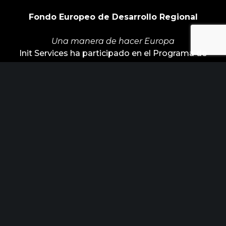
Fondo Europeo de Desarrollo Regional
Una manera de hacer Europa
Init Services ha participado en el Programa de
Iniciación a la Exportación ICEX‐Next, y ha
contado con el apoyo de ICEX y con la
cofinanciación de Fondos europeos FEDER. La
finalidad de este apoyo es contribuir al desarrollo
internacional de la empresa y de su entorno.
ÚLTIMAS NOTICIAS
Horizonte Factoría busca industrias
para posicionar los nuevos retos de
febrero 15, 2023
innovación