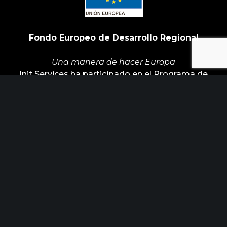
Fondo Europeo de Desarrollo Regional
Una manera de hacer Europa
Init Services ha participado en el Programa de
Iniciación a la Exportación ICEX‐Next, y ha
contado con el apoyo de ICEX y con la
cofinanciación de Fondos europeos FEDER. La
finalidad de este apoyo es contribuir al desarrollo
internacional de la empresa y de su entorno.
ÚLTIMAS NOTICIAS
Horizonte Factoría busca industrias