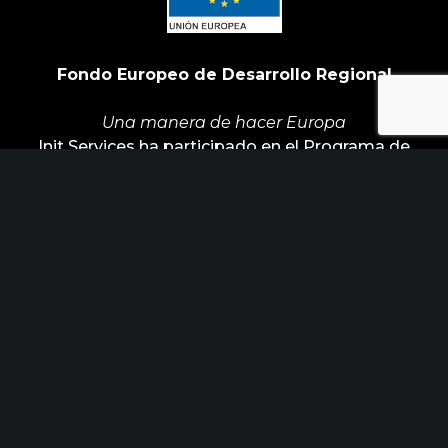
Fondo Europeo de Desarrollo Regional
Una manera de hacer Europa
Init Services ha participado en el Programa de
Iniciación a la Exportación ICEX‐Next, y ha
contado con el apoyo de ICEX y con la
cofinanciación de Fondos europeos FEDER. La
finalidad de este apoyo es contribuir al desarrollo
internacional de la empresa y de su entorno.
ÚLTIMAS NOTICIAS
Horizonte Factoría busca industrias