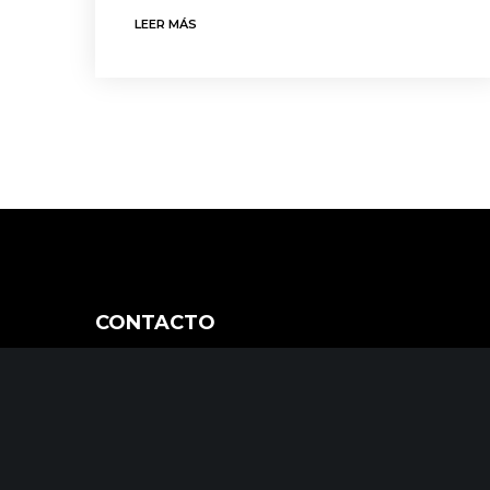
LEER MÁS
CONTACTO
C/ Uribitarte 6, 2ª Planta
48001 Bilbao
Fondo
+34 944 015 040