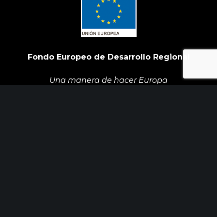
Fondo Europeo de Desarrollo Regional
Una manera de hacer Europa
Init Services ha participado en el Programa de
Iniciación a la Exportación ICEX‐Next, y ha
contado con el apoyo de ICEX y con la
cofinanciación de Fondos europeos FEDER. La
finalidad de este apoyo es contribuir al desarrollo
internacional de la empresa y de su entorno.
ÚLTIMAS NOTICIAS