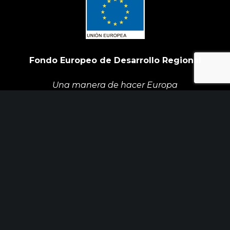
Fondo Europeo de Desarrollo Regional
Una manera de hacer Europa
Init Services ha participado en el Programa de
Iniciación a la Exportación ICEX‐Next, y ha
contado con el apoyo de ICEX y con la
cofinanciación de Fondos europeos FEDER. La
finalidad de este apoyo es contribuir al desarrollo
internacional de la empresa y de su entorno.
ÚLTIMAS NOTICIAS