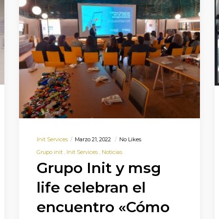
Init Services
Marzo 21, 2022
No Likes
Grupo init
Init Services
Noticias
Grupo Init y msg
life celebran el
encuentro «Cómo