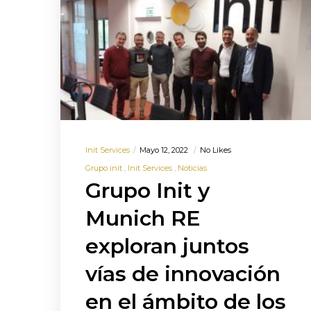
Init Services
Mayo 12, 2022
No Likes
Grupo init
Init Services
Noticias
Grupo Init y
Munich RE
exploran juntos
vías de innovación
en el ámbito de los