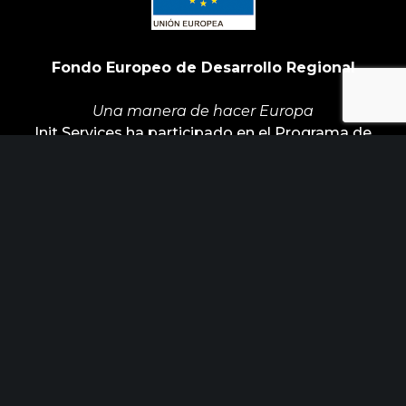
Fondo Europeo de Desarrollo Regional
Una manera de hacer Europa
Init Services ha participado en el Programa de
Iniciación a la Exportación ICEX‐Next, y ha
contado con el apoyo de ICEX y con la
cofinanciación de Fondos europeos FEDER. La
finalidad de este apoyo es contribuir al desarrollo
internacional de la empresa y de su entorno.
ÚLTIMAS NOTICIAS
Horizonte Factoría busca industrias