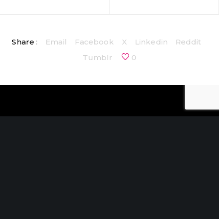
Share :
Email
Facebook
X
Linkedin
Reddit
Tumblr
0
CONTACTO
C/ Uribitarte 6, 2ª Planta
48001 Bilbao
+34 944 015 040
info@initservices.com