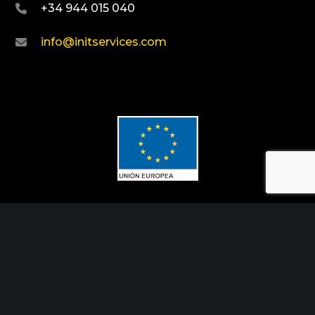
+34 944 015 040
info@initservices.com
Fondo Europeo de Desarrollo Regional
Una manera de hacer Europa
Init Services ha participado en el Programa de
Iniciación a la Exportación ICEX‐Next, y ha
contado con el apoyo de ICEX y con la
cofinanciación de Fondos europeos FEDER. La